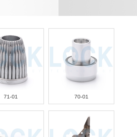
71-01
70-01